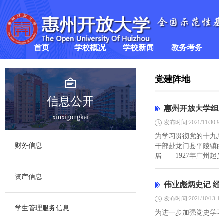
首页
学校概况
学校新闻
教务考务
学校简介
学校要闻
教学信息
>
党建阵地
领导班子
通知公告
考务信息
信息公开
惠州开放大学组
xinxigongkai
组织架构
发布时间:2021/11/30 9
为学习贯彻党的十九
财务信息
干部赴龙门县平陵镇
居——1927年广州
资产信息
伟业彪炳史记 
发布时间:2021/10/13 1
学生管理服务信息
为进一步加强党史学习