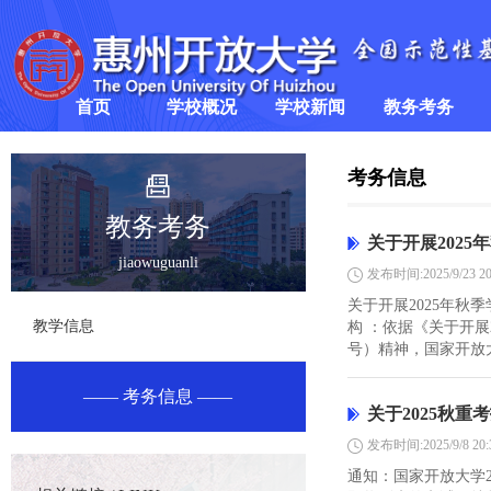
首页
学校概况
学校新闻
教务考务
学校简介
学校要闻
教学信息
>
考务信息
领导班子
通知公告
考务信息
教务考务
关于开展202
jiaowuguanli
组织架构
发布时间:2025/9/23 20
关于开展2025年
教学信息
构 ：依据《关于开展
号）精神，国家开放大
考务信息
关于2025秋重
发布时间:2025/9/8 20:
通知：国家开放大学