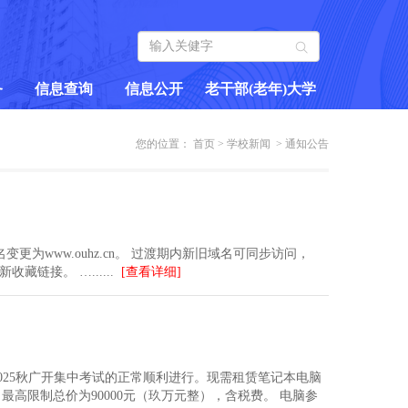
务
信息查询
信息公开
老干部(老年)大学
训快讯
期末考试信息查询
财务信息
学校简介
您的位置：
首页
>
学校新闻
>
通知公告
线学习
重考报名
资产信息
通知公告
区教育
成绩查询
学生管理服务信息
招生信息
域名变更为www.ouhz.cn。 过渡期内新旧域名可同步访问，
等级考试
学籍（毕业）信息查询
招生信息
课程介绍
藏链接。 …......
[查看详细]
水平测试
培训业务报名
常见问题
报名需知
等级考试
党建阵地
在线课堂
2025秋广开集中考试的正常顺利进行。现需租赁笔记本电脑
最高限制总价为90000元（玖万元整），含税费。 电脑参
研究生教育
学员风采