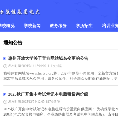
学校概况
学校新闻
教务考务
学历招生
培训业
学校简介
学校要闻
教学信息
招生简章
培
>
通知公告
领导班子
通知公告
考务信息
专业简介
在
惠州开放大学关于官方网站域名变更的公告
组织架构
学历招生报名
社
发布时间:2026/7/14 15:04:09
111次浏览
我校原官网域名www.hzrtvu.org将于2027年到期不再续用，全新官方
计算机
2027年后原域名永久停用，请各位师生、社会群众及时保存新网址，更新收
普通话
2025秋广开集中考试笔记本电脑租赁询价函
发布时间:2025/12/5 9:12:05
817次浏览
书画
2025秋广开集中考试笔记本电脑租赁询价函意向供应商： 为确保学校
280台(包含配套接电插座、企业级路由器及考试机中间隔离板)。该项目
非全日制