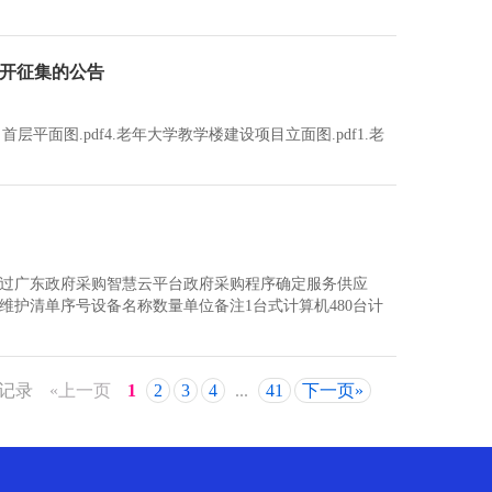
开征集的公告
层平面图.pdf4.老年大学教学楼建设项目立面图.pdf1.老
过广东政府采购智慧云平台政府采购程序确定服务供应
护清单序号设备名称数量单位备注1台式计算机480台计
4记录
«上一页
1
2
3
4
...
41
下一页»