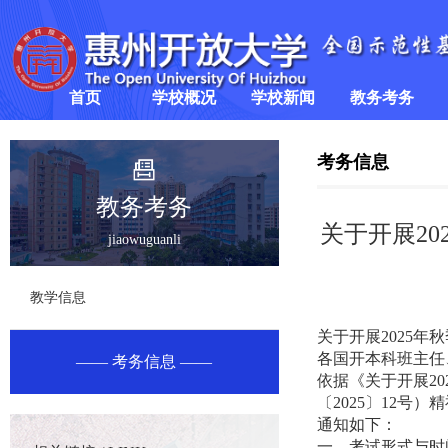
首页
学校概况
学校新闻
教务考务
学校简介
学校要闻
教学信息
>
考务信息
领导班子
通知公告
考务信息
教务考务
关于开展2
jiaowuguanli
组织架构
教学信息
关于开展2025
各国开本科班主任
考务信息
依据《关于开展2
〔2025〕12
通知如下：
一、考试形式与时