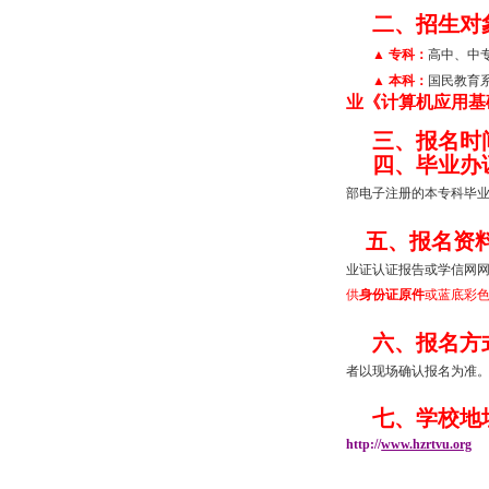
二、招生对
▲
专科：
高中、中
▲
本科：
国民教育
业《计算机应用基
三、
报名时
四、毕业办
部电子注册的本专科毕
五、报名资
业证认证报告或学信网网
供
身份证原件
或蓝底彩色电
六、报名方
者以现场确认报名为准
七、学校地
http://
www.hzrtvu.org