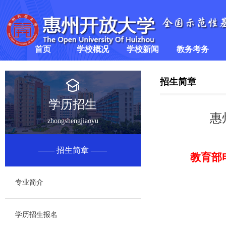
首页
学校概况
学校新闻
教务考务
学校简介
学校要闻
教学信息
>
招生简章
领导班子
通知公告
考务信息
学历招生
惠
zhongshengjiaoyu
组织架构
招生简章
教育部
专业简介
学历招生报名